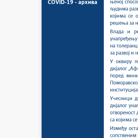
њеној спосо
COVID-19 - архива
људима разв
којима се
решења за 
Влада и ре
унапређењу
на толеранц
за развој и 
У оквиру п
дијалог „Аф
поред мини
Поморавск
институција
Учесници ди
дијалог уна
отвореност 
са којима се
Између оста
сопственим