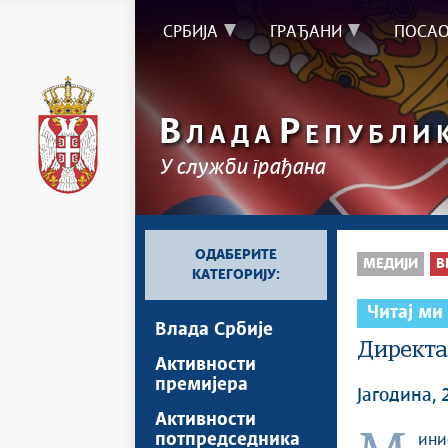
СРБИЈА
ГРАЂАНИ
ПОСА
В
Р
ЛАДА
ЕПУБЛИ
У служби грађана
ОДАБЕРИТЕ
МЕДИЈИ
В
КАТЕГОРИЈУ:
Читај ми
Влада Србије
Директа
Активности
премијера
Јагодина, 
Активности
потпредседника