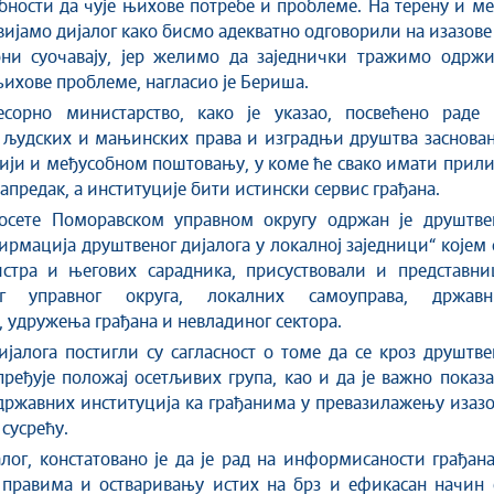
бности да чује њихове потребе и проблеме. На терену и м
ијамо дијалог како бисмо адекватно одговорили на изазове
они
суочавају
,
јер желимо да заједнички тражимо одржи
њихове проблеме,
нагласио је Бериша
.
сорно министарство, како је указао, посвећено раде 
 људских и мањинских права и изградњи друштва заснован
ији и међусобном поштовању, у коме ће свако имати прил
напредак, а институције бити истински сервис грађана.
осете Поморавском управном округу одржан је друштве
ирмација друштвеног дијалога у локалној заједници“ којем 
стра и његових сарадника, присуствовали и представни
ог управног округа, локалних самоуправа, државн
, удружења грађана и невладиног сектора.
јалога постигли су сагласност о томе да се кроз друштв
пређује положај осетљивих група, као и да је важно показ
државних институција ка грађанима у превазилажењу изаз
 сусрећу.
лог, констатовано је да је рад на информисаности грађан
 правима и остваривањ
у
истих на брз и ефикасан начин 