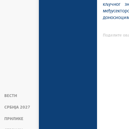
кључног з
међусекто
доносиоцима
Поделите ова
ВЕСТИ
СРБИЈА 2027
ПРИЛИКЕ