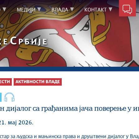
О
МЕДИЈИ
ВЛАДА
КОНТАКТ
С
КЕ
РБИЈЕ
ЕСТИ
АКТИВНОСТИ ВЛАДЕ
н дијалог са грађанима јача поверење у 
21. мај 2026.