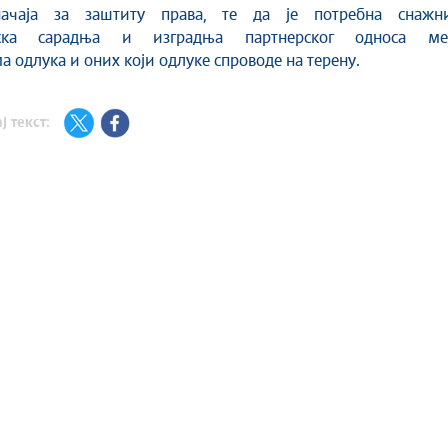
начаја за заштиту права, те да је потребна снажни
рска сарадња и изградња партнерског односа ме
 одлука и оних који одлуке спроводе на терену.
ј текст: