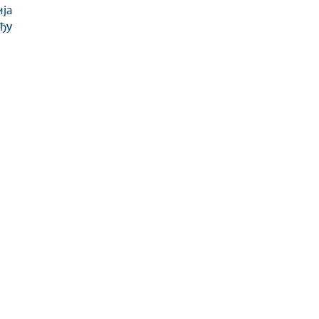
ја
ђу