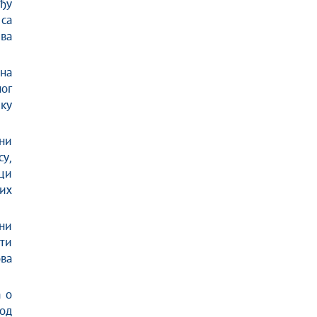
еђу
 са
ва
на
ог
ику
ни
су,
ци
их
ени
ати
ова
а о
од