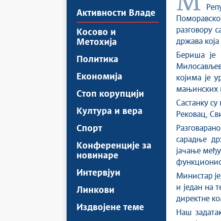
Министар за људска и мањинска права и друштвени дијалог у Влади
Реп
Активности Владе
Поморавско
разговору с
Косово и
држава која 
Метохија
Бериша је 
Политика
Милосављев
Економија
којима је у
мањинских п
Стоп корупцији
Састанку су
Култура и вера
Рековац, Св
Спорт
Разговарано 
сарадње др
Конференције за
јачање међу
новинаре
функциониса
Интервјуи
Министар
ј
и један на 
Линкови
директне ко
Издвојене теме
Наш задатак