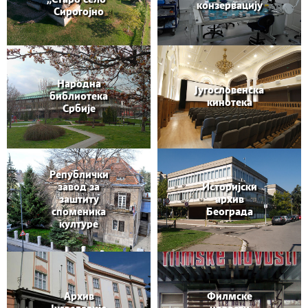
конзервацију
Сирогојно
Народна
Југословенска
библиотека
кинотека
Србије
Републички
завод за
Историјски
заштиту
архив
споменика
Београда
културе
Архив
Филмске