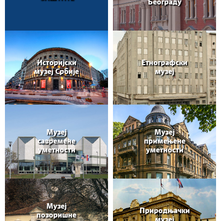
Београду
Историјски
Етнографски
музеј Србије
музеј
Музеј
Музеј
савремене
примењене
уметности
уметности
Музеј
Природњачки
позоришне
музеј