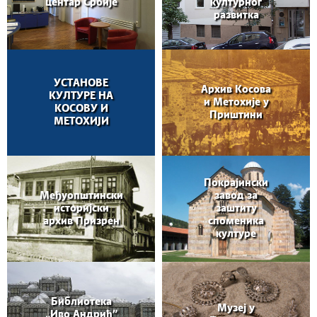
центар Србије
културног
развитка
УСТАНОВЕ
Архив Косова
КУЛТУРЕ НА
и Метохије у
КОСОВУ И
Приштини
МЕТОХИЈИ
Покрајински
Међуопштински
завод за
историјски
заштиту
архив Призрен
споменика
културе
Библиотека
Музеј у
„Иво Андрић”