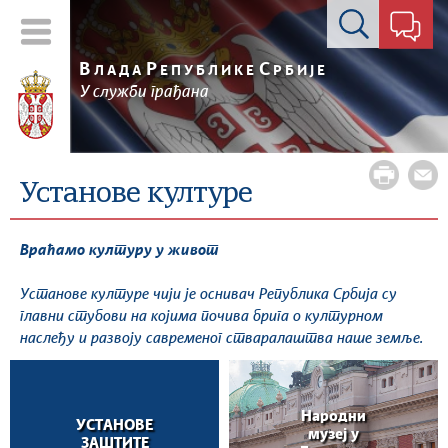
Контакт форма
В
Р
С
ЛАДА
ЕПУБЛИКЕ
РБИЈЕ
У служби грађана
Установе културе
Враћамо културу у живот
Установе културе чији је оснивач Република Србија су
главни стубови на којима почива брига о културном
наслеђу и развоју савременог стваралаштва наше земље.
Народни
УСТАНОВЕ
музеј у
ЗАШТИТЕ