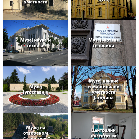
уметности
Музеј науке и
Музеј жртава
технике
геноцида
Музеј наивне
Музеј
и маргиналне
Југославије
уметности
Јагодина
Музеј на
Централни
отвореном
институт за
„Старо село”