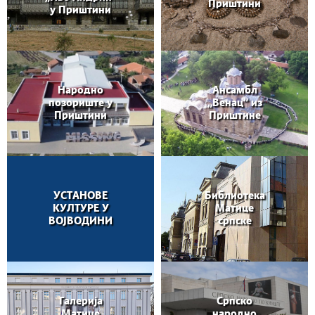
Приштини
у Приштини
Народно
Ансамбл
позориште у
„Венац” из
Приштини
Приштине
УСТАНОВЕ
Библиотека
КУЛТУРЕ У
Матице
ВОЈВОДИНИ
српске
Галерија
Српско
Матице
народно