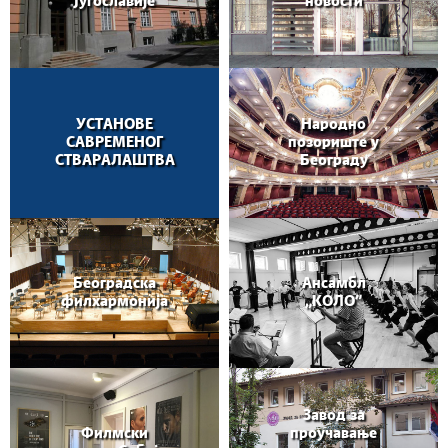
Југославије
новости
УСТАНОВЕ
Народно
САВРЕМЕНОГ
позориште у
СТВАРАЛАШТВА
Београду
Београдска
Ансамбл
филхармонија
„КОЛО”
Завод за
Филмски
проучавање