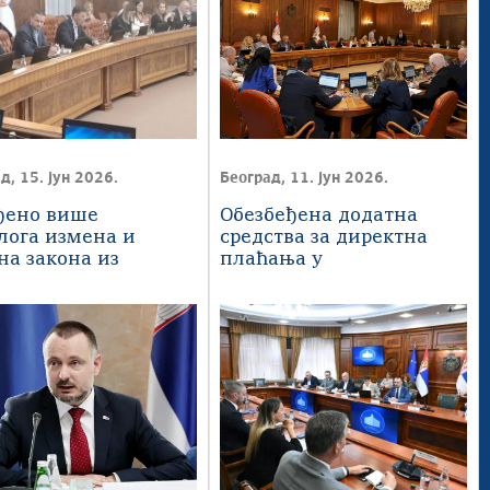
д, 15. јун 2026.
Београд, 11. јун 2026.
ђено више
Обезбеђена додатна
лога измена и
средства за директна
на закона из
плаћања у
сти правосуђа
пољопривреди