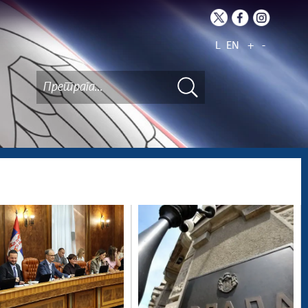
L
EN
+
-