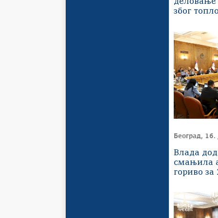
деловање
због топл
и ниског 
Београд, 16. 
Влада дод
смањила 
гориво за 