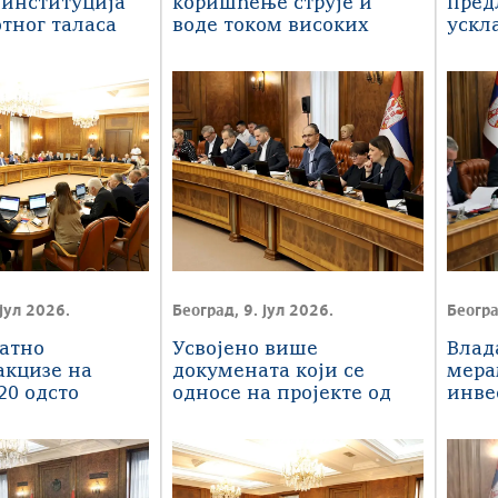
 институција
коришћење струје и
пред
отног таласа
воде током високих
ускл
водостаја
температура
зако
прав
јул 2026.
Београд, 9. јул 2026.
Београ
атно
Усвојено више
Влад
акцизе на
докумената који се
мера
20 одсто
односе на пројекте од
инве
општег интереса и
запо
националног значаја