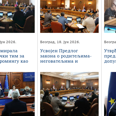
јун 2026.
Београд, 18. јун 2026.
Београ
рмирала
Усвојен Предлог
Утвр
чки тим за
закона о родитељима-
пред
ромингу као
неговатељима и
допу
неговатељима
обла