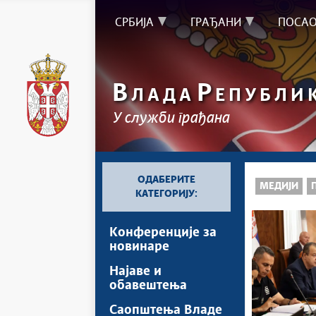
СРБИЈА
ГРАЂАНИ
ПОСА
В
Р
ЛАДА
ЕПУБЛИ
У служби грађана
ОДАБЕРИТЕ
МЕДИЈИ
КАТЕГОРИЈУ:
Kонференцијe за
новинаре
Најавe и
обавештења
Саопштења Владе