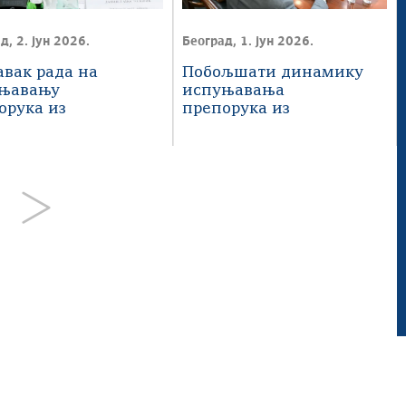
д, 2. јун 2026.
Београд, 1. јун 2026.
авак рада на
Побољшати динамику
њавању
испуњавања
орука из
препорука из
шњег извештаја
Годишњег извештаја
ЕК
 3.0 Србија; Веб пројекат