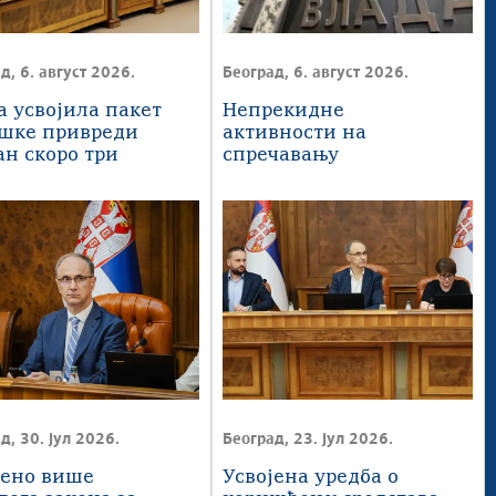
д, 6. август 2026.
Београд, 6. август 2026.
а усвојила пакет
Непрекидне
шке привреди
активности на
ан скоро три
спречавању
јарде динара
последица топлотног
таласа
д, 30. јул 2026.
Београд, 23. јул 2026.
јено више
Усвојена уредба о