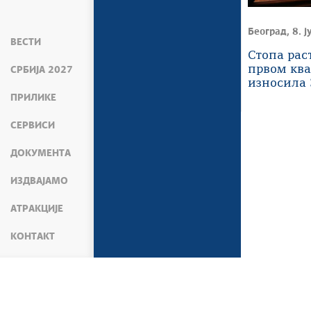
Београд, 8. ј
ВЕСТИ
Стопа рас
првом ква
СРБИЈА 2027
износила 
ПРИЛИКЕ
СЕРВИСИ
ДОКУМЕНТА
ИЗДВАЈАМО
АТРАКЦИЈЕ
КОНТАКТ
Веб презентација jе лиценциран
Мапа сајта
srbija.gov.rs