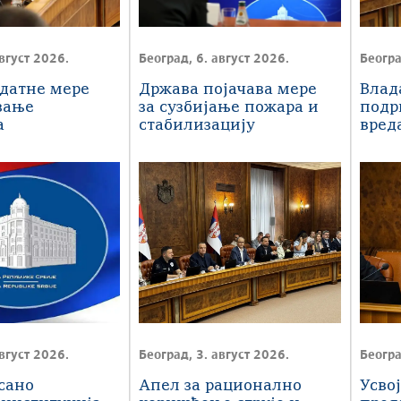
вгуст 2026.
Београд, 6. август 2026.
Београ
датне мере
Држава појачава мере
Влад
вање
за сузбијање пожара и
подр
а
стабилизацију
вред
их
водоснабдевања
мили
х услова
вгуст 2026.
Београд, 3. август 2026.
Београ
сано
Апел за рационално
Усво