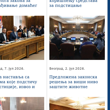
лога закона за
коришћењу средстава
ађивање домаћег
за подстицање
нодавства са
туристичког промета
ом ЕУ
д, 7. јул 2026.
Београд, 2. јул 2026.
а наставља са
Предложена законска
ма које подстичу
решења за виши ниво
стиције, извоз и
заштите животне
шљавање
средине