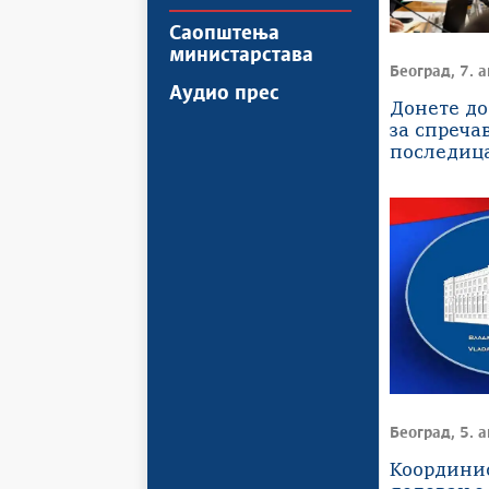
Саопштења
министарстава
Београд, 7. а
Аудио прес
Донете до
за спреча
последиц
неповољн
временски
Београд, 5. а
Координи