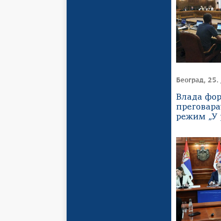
Београд, 25. 
Влада фо
преговара
режим „У 
код куће“