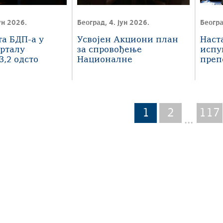
ун 2026.
Београд, 4. јун 2026.
Београ
та БДП-а у
Усвојен Акциони план
Наст
рталу
за спровођење
испу
3,2 одсто
Националне
преп
стратегије за борбу
Годи
против корупције
ЕК
1
2
117
...
a под условима лиценце
Creative Commons
Ауторство-Некомерцијално-Без прерада