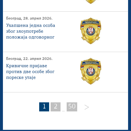
више од 620 милиона
динара
Београд, 28. април 2026.
Ухапшена једна особа
због злоупотребе
положаја одговорног
лица
Београд, 22. април 2026.
Кривичне пријаве
против две особе због
пореске утаје
1
2
50
...