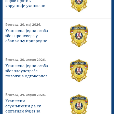
борбе против
корупције ухапшено
26 особа
Београд, 20. мај 2026.
Ухапшена једна особа
због проневере у
обављању привредне
делатности
Београд, 30. април 2026.
Ухапшена једна особа
због злоупотребе
положаја одговорног
лица
Београд, 29. април 2026.
Ухапшени
осумњичени да су
оштетили буџет за