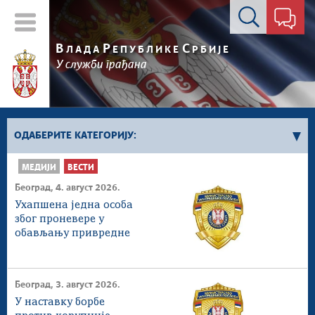
Контакт форма
В
Р
С
ЛАДА
ЕПУБЛИКЕ
РБИЈЕ
У служби грађана
ОДАБЕРИТЕ КАТЕГОРИЈУ:
МЕДИЈИ
ВЕСТИ
Влада Србије
Београд, 4. август 2026.
Активности премијера
Ухапшена једна особа
Активности потпредседника
због проневере у
Активности Владе
обављању привредне
делатности
Косово и Метохија
Политика
Београд, 3. август 2026.
Економија
У наставку борбе
Стоп корупцији