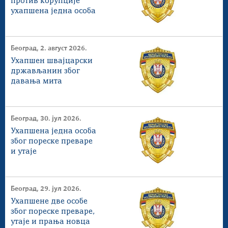
против корупције
ухапшена једна особа
Култура и вера
Спорт
Конференције за новинаре
Београд, 2. август 2026.
Интервјуи
Ухапшен швајцарски
Линкови
држављанин због
давања мита
Издвојене теме
COVID-19 - архива
Београд, 30. јул 2026.
Ухапшена једна особа
због пореске преваре
и утаје
Београд, 29. јул 2026.
Ухапшене две особе
због пореске преваре,
утаје и прања новца