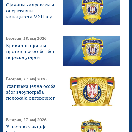
Ојачани кадровски и
оперативни
капацитети МУП-а у
борби против
корупције
Београд, 28. мај 2026.
Кривичне пријаве
против две особе због
пореске утаје и
преваре
Београд, 27. мај 2026.
Ухапшена једна особа
због злоупотреба
положаја одговорног
лица
Београд, 27. мај 2026.
У наставку акције