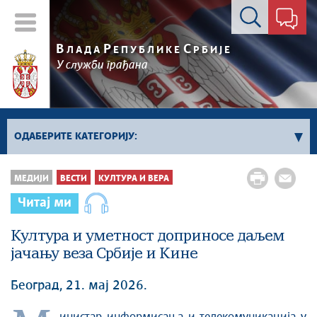
Контакт форма
В
Р
С
ЛАДА
ЕПУБЛИКЕ
РБИЈЕ
У служби грађана
ОДАБЕРИТЕ КАТЕГОРИЈУ:
Влада Србије
МЕДИЈИ
ВЕСТИ
КУЛТУРА И ВЕРА
Активности премијера
Читај ми
Активности потпредседника
Активности Владе
Култура и уметност доприносе даљем
јачању веза Србије и Кине
Косово и Метохија
Политика
Београд, 21. мај 2026.
Економија
Стоп корупцији