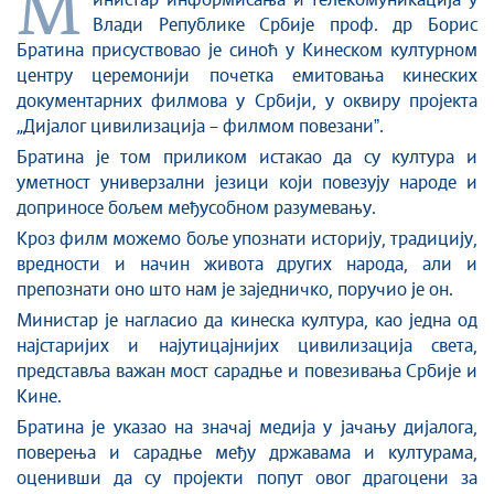
М
инистар информисања и телекомуникација у
Култура и вера
Влади Републике Србије проф. др Борис
Братина присуствовао је синоћ у Кинеском културном
Спорт
центру церемонији почетка емитовања кинеских
Конференције за новинаре
документарних филмова у Србији, у оквиру пројекта
Интервјуи
„Дијалог цивилизација – филмом повезаниˮ.
Линкови
Братина је том приликом истакао да су култура и
уметност универзални језици који повезују народе и
Издвојене теме
доприносе бољем међусобном разумевању.
COVID-19 - архива
Кроз филм можемо боље упознати историју, традицију,
вредности и начин живота других народа, али и
препознати оно што нам је заједничко, поручио је он.
Министар је нагласио да кинеска култура, као једна од
најстаријих и најутицајнијих цивилизација света,
представља важан мост сарадње и повезивања Србије и
Кине.
Братина је указао на значај медија у јачању дијалога,
поверења и сарадње међу државама и културама,
оценивши да су пројекти попут овог драгоцени за