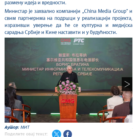
размену идеја и вредности.
Министар је захвалио компанији „China Media Groupˮ и
свим партнерима на подршци у реализацији пројекта,
изразивши уверење да ће се културна и медијска
сарадња Србије и Кине наставити и у будућности.
Аутор:
МИТ
А
Поделите овај текст: