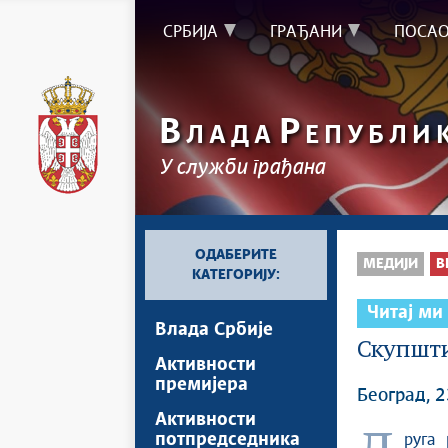
СРБИЈА
ГРАЂАНИ
ПОСА
В
Р
ЛАДА
ЕПУБЛИ
У служби грађана
ОДАБЕРИТЕ
МЕДИЈИ
В
КАТЕГОРИЈУ:
Читај ми
Влада Србије
Скупшти
Активности
премијера
Београд, 2
Активности
потпредседника