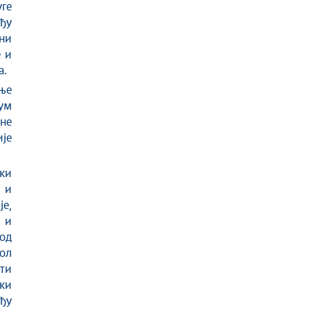
уге
ђу
рни
е и
а.
ње
ум
не
је
ски
 и
је,
 и
од
ол
ти
ки
ђу