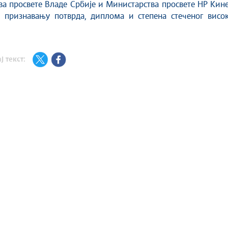
а просвете Владе Србије и Министарства просвете НР Кин
 признавању потврда, диплома и степена стеченог висок
.
ј текст: