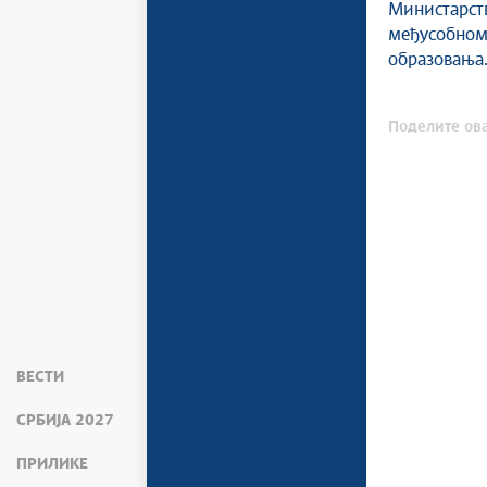
Министарств
међусобном
образовања
Поделите ова
ВЕСТИ
СРБИЈА 2027
ПРИЛИКЕ