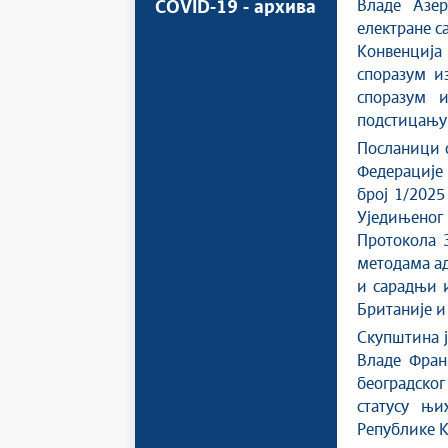
Владе Азер
COVID-19 - архива
електране с
Конвенција
споразум и
споразум 
подстицању 
Посланици с
Федерације 
број 1/2025
Уједињеног
Протокола 
методама ад
и сарадњи 
Британије и
Скупштина ј
Владе Фран
београдско
статусу њ
Републике К