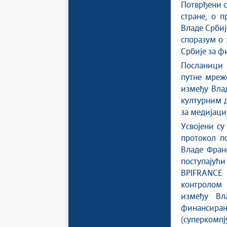
Потврђени су
стране, о 
Владе Србиј
споразум о 
Србије за ф
Посланици 
путне мреж
између Вла
културним 
за медијациј
Усвојени су
протокол п
Владе Франц
поступају
BPIFRANCE 
контролом 
између Вл
финансира
(суперкомп