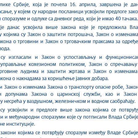
лике Србије, која је почела 16. априла, завршена је да
асање, у којем су народни посланици усвојили предлоге зак
споразуме и одлуке са дневног реда, који је имао 40 тачака.
је данас усвојила више закона које је предложила Вла
у којима су Закон о заштити потрошача, Закон о изменам
кона о трговини и Закон о трговачким праксама за одређ
вода.
су изгласали и Закон о успостављању и функциониса
 управљање кохезионом политиком, Закон о спречавању
трговине људима и заштити жртава и Закон о изменама
кона о накнадама за коришћење јавних добара.
 и Закон о изменама Закона о транспорту опасне робе, Зако
и допунама Закона о царинској служби, као и Закон
 несрећа у ваздушном, железничком и водном саобраћају.
су усвојили и предлоге више закона којима се потвруђу
 и међународни споразуми које су потписали Влада Србиј
не институције.
 закони којима се потврђују споразум између Владе Србиј