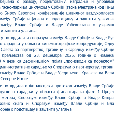
бејџана о развоју, пројектовању, изградњи и управља
а гасно-парним циклусом у Србији (гасна електрана код Ниш
 о Бироу Европске конференције цивилног ваздухопловств
змеђу Србије и Јапана о подстицању и заштити улагања
између Владе Србије и Владе Узбекистана о узајамн
и заштити улагања.
у потврдили и споразум између Владе Србије и Владе Рус
о сарадњи у области кинематографске копродукције, Одлу
 Савета за партнерство, трговину и сарадњу између Србиј
 Краљевства од 23. децембра 2025. године о измена
3 у вези са дефиницијом појма „производи са порекломˮ
министративне сарадње уз Споразум о партнерству, тргов
између Владе Србије и Владе Уједињеног Краљевства Вели
 Северне Ирске.
е потврдила и Финансијски протокол између Владе Србије
цуске о сарадњи у области финансирања фазе 1 Пројек
г метроа, Споразум између Владе Србије и Владе Кипра
ихових снага и Споразум између Владе Србије и Вла
ореје о подстицају и заштити улагања.