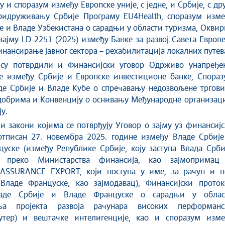
 и споразум између Европске уније, с једне, и Србије, с др
придруживању Србије Програму EU4Health, споразум изме
е и Владе Узбекистана о сарадњи у области туризма, Окви
зајму LD 2251 (2025) између Банке за развој Савета Европ
инансирање јавног сектора – рехабилитација локалних путев
су потврдили и Финансијски уговор Одрживо унапређе
е између Србије и Европске инвестиционе банке, Спораз
де Србије и Владе Кубе о спречавању недозвољене тргови
добрима и Конвенцију о оснивању Међународне организаци
у.
 и закони којима се потврђују Уговор о зајму уз финансиј
отписан 27. новембра 2025. године између Владе Србије
уске (између Републике Србије, коју заступа Влада Срби
ћи преко Министарства финансија, као зајмопримац
ASSURANCE EXPORT, који поступа у име, за рачун и п
Владе Француске, као зајмодавац), Финансијски проток
аде Србије и Владе Француске о сарадњи у облас
ња пројекта развоја рачунара високих перформанс
јутер) и вештачке интелигенције, као и споразум изме