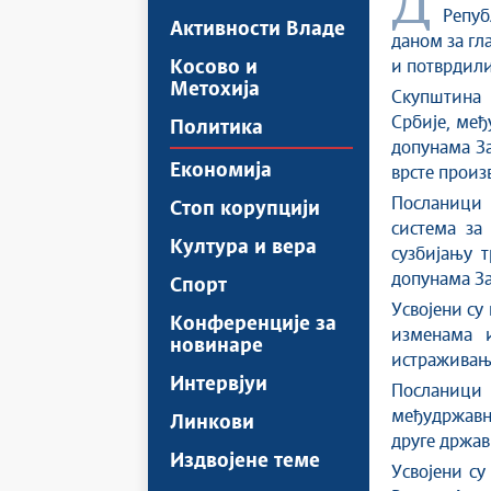
Друга редовна седница пролећног заседања Народне скупштине
Репуб
Активности Владе
даном за гл
Косово и
и потврдили 
Метохија
Скупштина 
Србије, међ
Политика
допунама За
Економија
врсте произ
Посланици 
Стоп корупцији
система за
Култура и вера
сузбијању 
допунама За
Спорт
Усвојени су
Конференције за
изменама 
новинаре
истраживању
Интервјуи
Посланици 
међудржавни
Линкови
друге држав
Издвојене теме
Усвојени су