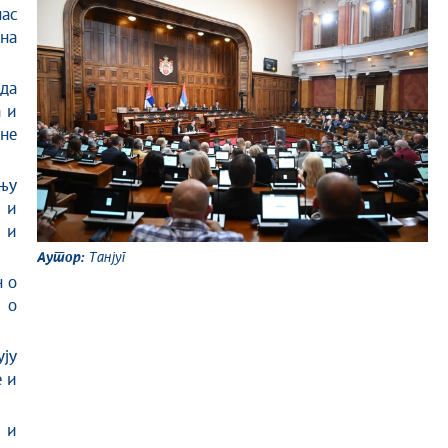
нас
она
да
а и
ене
њу
 и
 и
Аутор:
Танјуг
н о
 о
ју
е и
е и