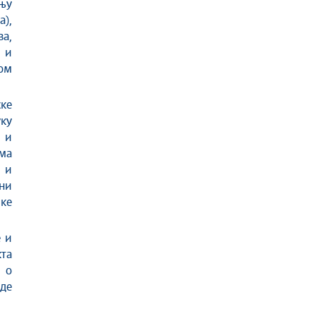
њу
а),
а,
 и
ом
ке
ку
е и
ма
 и
ини
ке
 и
та
 о
де