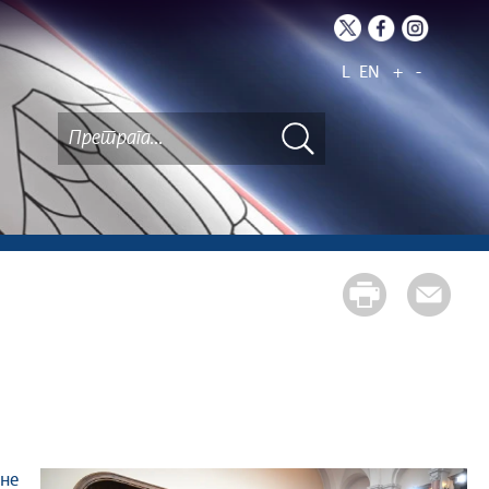
L
EN
+
-