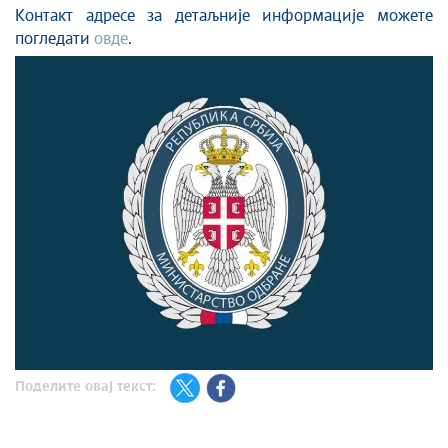
Контакт адресе за детаљније информације можете
погледати
овде
.
Поделите овај текст: