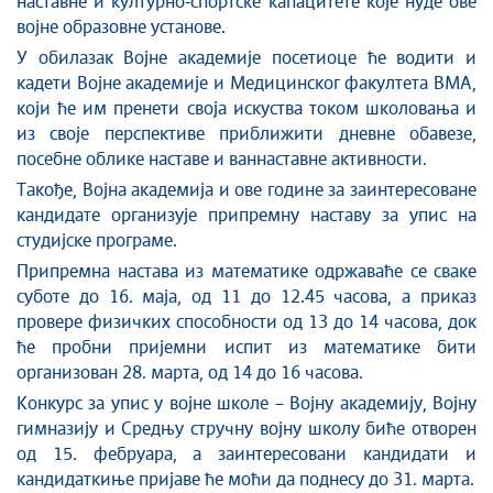
наставне и културно-спортске капацитете које нуде ове
војне образовне установе.
У обилазак Војне академије посетиоце ће водити и
кадети Војне академије и Медицинског факултета ВМА,
који ће им пренети своја искуства током школовања и
из своје перспективе приближити дневне обавезе,
посебне облике наставе и ваннаставне активности.
Такође, Војна академија и ове године за заинтересоване
кандидате организује припремну наставу за упис на
студијске програме.
Припремна настава из математике одржаваће се сваке
суботе до 16. маја, од 11 до 12.45 часова, а приказ
провере физичких способности од 13 до 14 часова, док
ће пробни пријемни испит из математике бити
организован 28. марта, од 14 до 16 часова.
Конкурс за упис у војне школе – Војну академију, Војну
гимназију и Средњу стручну војну школу биће отворен
од 15. фебруара, а заинтересовани кандидати и
кандидаткиње пријаве ће моћи да поднесу до 31. марта.