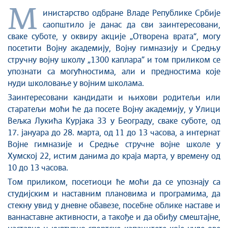
М
инистарство одбране Владе Републике Србије
саопштило је данас да сви заинтересовани,
сваке суботе, у оквиру акције „Отворена врата“, могу
посетити Војну академију, Војну гимназију и Средњу
стручну војну школу „1300 каплара” и том приликом се
упознати са могућностима, али и предностима које
нуди школовање у војним школама.
Заинтересовани кандидати и њихови родитељи или
старатељи моћи ће да посете Војну академију, у Улици
Вељка Лукића Курјака 33 у Београду, сваке суботе, од
17. јануара до 28. марта, од 11 до 13 часова, а интернат
Војне гимназије и Средње стручне војне школе у
Хумској 22, истим данима до краја марта, у времену од
10 до 13 часова.
Том приликом, посетиоци ће моћи да се упознају са
студијским и наставним плановима и програмима, да
стекну увид у дневне обавезе, посебне облике наставе и
ваннаставне активности, а такође и да обиђу смештајне,