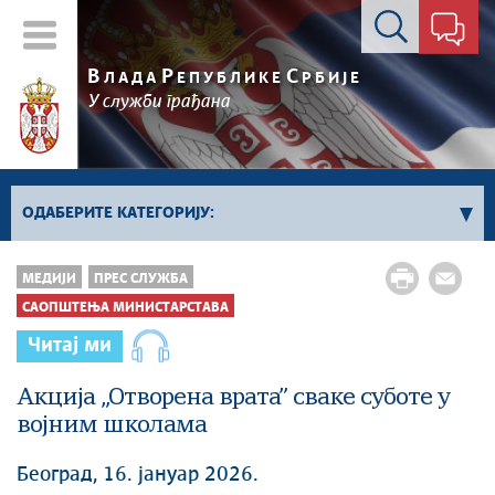
Контакт форма
В
Р
С
ЛАДА
ЕПУБЛИКЕ
РБИЈЕ
У служби грађана
ОДАБЕРИТЕ КАТЕГОРИЈУ:
Kонференцијe за новинаре
МЕДИЈИ
ПРЕС СЛУЖБА
Најавe и обавештења
САОПШТЕЊА МИНИСТАРСТАВА
Саопштења Владе
Читај ми
Саопштења министарстава
Акција „Отворена врата” сваке суботе у
Аудио прес
војним школама
Београд, 16. јануар 2026.