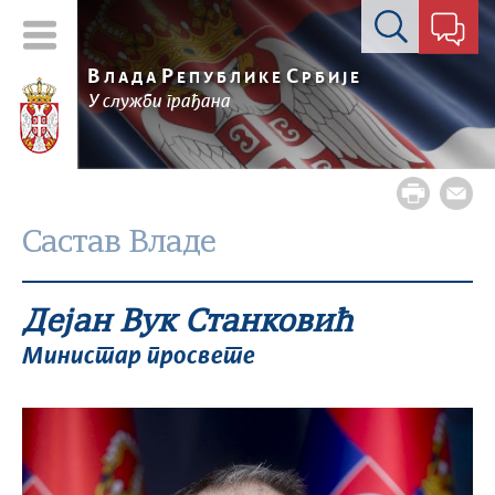
Контакт форма
В
Р
С
ЛАДА
ЕПУБЛИКЕ
РБИЈЕ
У служби грађана
Састав Владе
Дејан Вук Станковић
Министар просвете