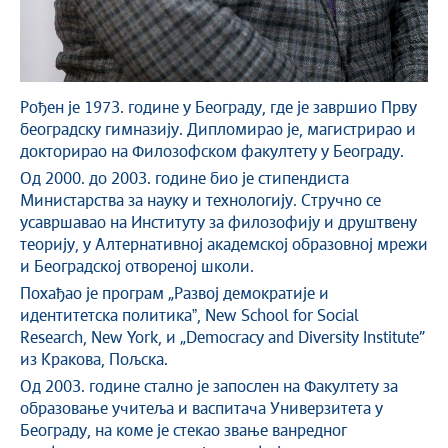
Рођен је 1973. године у Београду, где је завршио Прву
београдску гимназију. Дипломирао је, магистрирао и
докторирао на Филозофском факултету у Београду.
Од 2000. до 2003. године био је стипендиста
Министарства за науку и технологију. Стручно се
усавршавао на Институту за филозофију и друштвену
теорију, у Алтернативној академској образовној мрежи
и Београдској отвореној школи.
Похађао је програм „Развој демократије и
идентитетска политикаˮ, New School for Social
Research, New York, и „Democracy and Diversity Institute”
из Кракова, Пољска.
Од 2003. године стално је запослен на Факултету за
образовање учитеља и васпитача Универзитета у
Београду, на коме је стекао звање ванредног