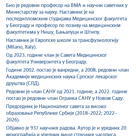
Био је редовни професор на ВМА и научни саветник у
Министарству за науку. Наставник је на
последипломским студијама Медицинског факултета
у Београду и професор по позиву на медицинским
факултетима у Нишу, Бањалуци и Штипу.
Наставник је Европске школе за трансфузиологију
(Milano, Italy).
Од 2023. године члан је Савета Медицинског
факултета Универзитета у Београду.
Године 2002. постао је ванредни, а 2008. редовни члан
Академије медицинских наука Српског лекарског
друштва (СЛД).
Редовни је члан САНУ од 2021. године, а 2022. године
постао је редовни члан Огранка САНУ у Новом Саду.
Председник је Националног савета за високо
образовање Републике Србије (2018–2022; 2022–
2026).
Објавио је 937 научних радова. Аутор је и уредник 20
монографија и уредник више стручних часописа.