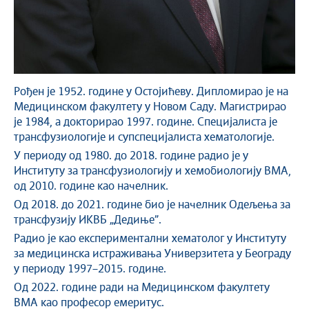
Рођен је 1952. године у Остојићеву. Дипломирао је на
Медицинском факултету у Новом Саду. Магистрирао
је 1984, а докторирао 1997. године. Специјалиста је
трансфузиологије и супспецијалиста хематологије.
У периоду од 1980. до 2018. године радио је у
Институту за трансфузиологију и хемобиологију ВМА,
од 2010. године као начелник.
Од 2018. до 2021. године био је начелник Одељења за
трансфузију ИКВБ „Дедиње”.
Радио је као експериментални хематолог у Институту
за медицинска истраживања Универзитета у Београду
у периоду 1997–2015. године.
Од 2022. године ради на Медицинском факултету
ВМА као професор емеритус.