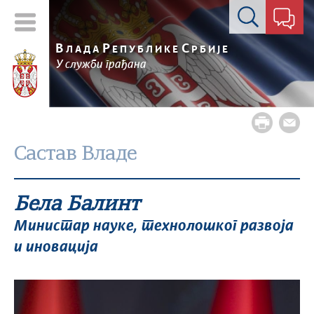
Контакт форма
В
Р
С
ЛАДА
ЕПУБЛИКЕ
РБИЈЕ
У служби грађана
Састав Владе
Бела Балинт
Министар науке, технолошког развоја
и иновација