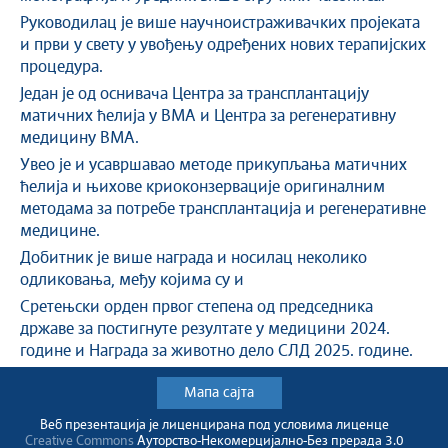
Руководилац је више научноистраживачких пројеката
и први у свету у увођењу одређених нових терапијских
процедура.
Један је од оснивача Центра за трансплантацију
матичних ћелија у ВМА и Центра за регенеративну
медицину ВМА.
Увео је и усавршавао методе прикупљања матичних
ћелија и њихове криоконзервације оригиналним
методама за потребе трансплантација и регенеративне
медицине.
Добитник је више награда и носилац неколико
одликовања, међу којима су и
Сретењски орден првог степена од председника
државе за постигнуте резултате у медицини 2024.
године и Награда за животно дело СЛД 2025. године.
Мапа сајта
Веб презентација jе лиценциранa под условима лиценце
Creative Commons
Ауторство-Некомерцијално-Без прерада 3.0