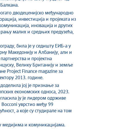
 Балкана.
 богато дводеценијско међународно
рација, инвестиција и пројеката из
екомуникација, иновација и других
сирању малих и средњих предузећа,
ограду, била је у седишту ЕИБ-а у
рну Македонију и Албанију, али и
 партнерства и пројектна
цуску, Велику Британију и земље
не Project Finance magazine за
ектору 2013. године.
оделила јој је признање за
пских економских односа, 2023.
гласила ју је лидером одрживе
A Bocconi уврстио међу 99
ућност, а које су студирале на том
е у медијима и комуникацијама.