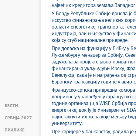
највећих кредитора земаља Западног
У Владу Републике Србије донела је
искуство финансирања великих корпо
области енергетике, транспорта, тел
индустрија, али и искуство у финан
која су стуб националне привреде.
Пре доласка на функцију у ЕИБ-у у Бе
Луксембургу менаџер за Србију, Севе
задужена за пројекте јавно-приватног
финансирања укључујући Ирску, Фран
Бенелукса, када је и награђена од стра
Европску трансакцију године у авио-с
Француско-српска привредна комора д
допринос у унапређењу француско-ср
године организација WISE Србија про
ВЕСТИ
енергетике, док ју је Универзитет SD
најистакнутијих жена које мењају буд
СРБИЈА 2027
универзитету.
ПРИЛИКЕ
Пре каријере у банкарству, радила ј