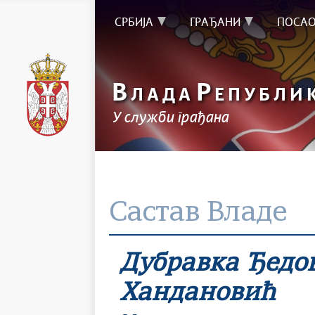
СРБИЈА
ГРАЂАНИ
ПОСА
В
Р
ЛАДА
ЕПУБЛИ
У служби грађана
Састав Владе
Дубравка Ђедо
Хандановић