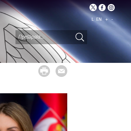
L
EN
+
-