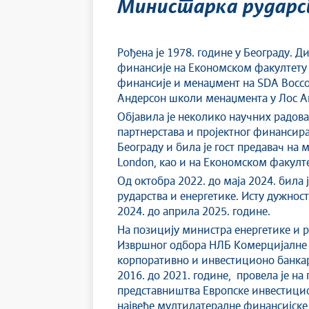
Министарка рударс
Рођена је 1978. године у Београду. Д
финансије на Економском факултету 
финансије и менаџмент на SDA Bocc
Андерсон школи менаџмента у Лос А
Објавила је неколико научних радова
партнерстава и пројектног финансир
Београду и била је гост предавач на м
London, као и на Економском факулте
Од октобра 2022. до маја 2024. била
рударства и енергетике. Исту дужност
2024. до априла 2025. године.
На позицију министра енергетике и р
Извршног одбора НЛБ Комерцијалне ба
корпоративно и инвестиционо банкарс
2016. до 2021. године, провела је н
представништва Европске инвестицио
највеће мултилатералне финансијске 