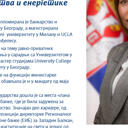
тва и енергетике
ипломирала је банкарство и
у Београду, а магистрирала
oni универзитету у Милану и UCLA
нђелесу.
 на тему јавно-приватних
ања у сарадњи са Универзитетом у
астер студијама University College
ту у Београду.
 је на функцији министарке
 обављала је и у мандату од маја
ударства дошла је са места члана
нке, где је била задужена за
тво. Значајан део каријере, од
а позицији директорке Регионалног
не банке (ЕИБ) за Западни Балкан,
институције на свету и једног од