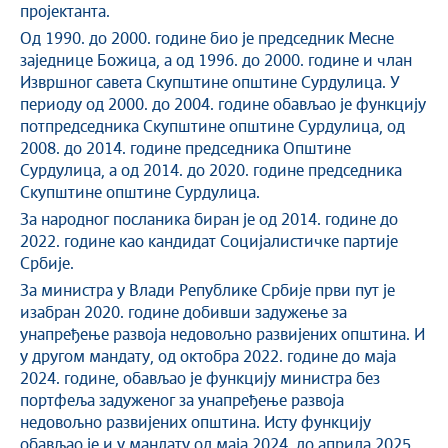
пројектанта.
Од 1990. до 2000. године био је председник Месне
заједнице Божица, а од 1996. до 2000. године и члан
Извршног савета Скупштине општине Сурдулица. У
периоду од 2000. до 2004. године обављао је функцију
потпредседника Скупштине општине Сурдулица, од
2008. до 2014. године председника Општине
Сурдулица, а од 2014. до 2020. године председника
Скупштине општине Сурдулица.
За народног посланика биран је од 2014. године до
2022. године као кандидат Социјалистичке партије
Србије.
За министра у Влади Републике Србије први пут је
изабран 2020. године добивши задужење за
унапређење развоја недовољно развијених општина. И
у другом мандату, од октобра 2022. године до маја
2024. године, обављао је функцију министра без
портфеља задуженог за унапређење развоја
недовољно развијених општина. Исту функцију
обављао је и у мандату од маја 2024. до априла 2025.