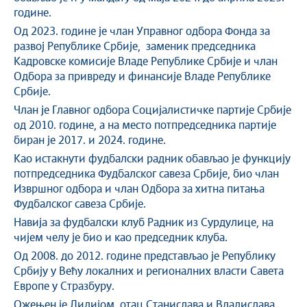
године.
Од 2023. године је члан Управног одбора Фонда за
развој Републике Србије, заменик председника
Кадровске комисије Владе Републике Србије и члан
Одбора за привреду и финансије Владе Републике
Србије.
Члан је Главног одбора Социјалистичке партије Србије
од 2010. године, а на место потпредседника партије
биран је 2017. и 2024. године.
Као истакнути фудбалски радник обављао је функцију
потпредседника Фудбалског савеза Србије, био члан
Извршног одбора и члан Одбора за хитна питања
Фудбалског савеза Србије.
Навија за фудбалски клуб Радник из Сурдулице, на
чијем челу је био и као председник клуба.
Од 2008. до 2012. године представљао је Републику
Србију у Већу локалних и регионалних власти Савета
Европе у Стразбуру.
Ожењен је Лидијом, отац Станислава и Владислава.