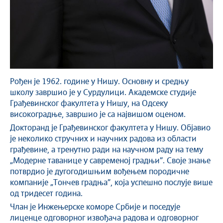
Рођен је 1962. године у Нишу. Основну и средњу
школу завршио је у Сурдулици. Академске студије
Грађевинског факултета у Нишу, на Одсеку
високоградње, завршио је са највишом оценом.
Докторанд је Грађевинског факултета у Нишу. Објавио
је неколико стручних и научних радова из области
грађевине, а тренутно ради на научном раду на тему
„Модерне таванице у савременој градњи”. Своје знање
потврдио је дугогодишњим вођењем породичне
компаније „Тончев градња”, која успешно послује више
од тридесет година.
Члан је Инжењерске коморе Србије и поседује
лиценце одговорног извођача радова и одговорног