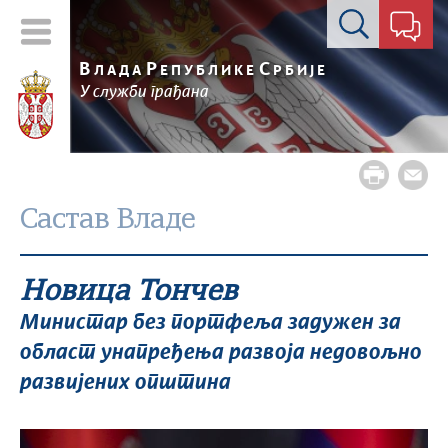
Контакт форма
В
Р
С
ЛАДА
ЕПУБЛИКЕ
РБИЈЕ
У служби грађана
Састав Владе
Новица Тончев
Министар без портфеља задужен за
област унапређења развоја недовољно
развијених општина